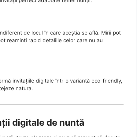
invitații perfect adaptate temei nunții.
, indiferent de locul în care aceștia se află. Mirii pot
pot reaminti rapid detaliile celor care nu au
ormă invitațiile digitale într-o variantă eco-friendly,
tejeze natura.
ții digitale de nuntă