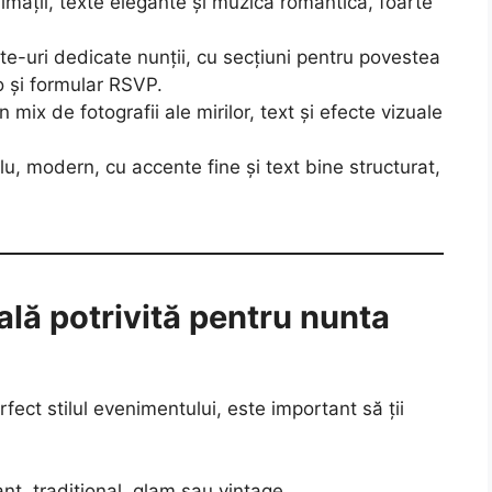
nimații, texte elegante și muzică romantică, foarte
te-uri dedicate nunții, cu secțiuni pentru povestea
to și formular RSVP.
 mix de fotografii ale mirilor, text și efecte vizuale
u, modern, cu accente fine și text bine structurat,
tală potrivită pentru nunta
rfect stilul evenimentului, este important să ții
nt, tradițional, glam sau vintage.