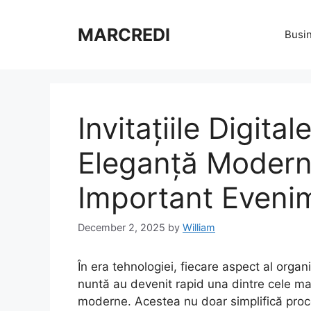
Skip
to
MARCREDI
Busi
content
Invitațiile Digita
Eleganță Modern
Important Eveni
December 2, 2025
by
William
În era tehnologiei, fiecare aspect al organiz
nuntă au devenit rapid una dintre cele mai 
moderne. Acestea nu doar simplifică procesu