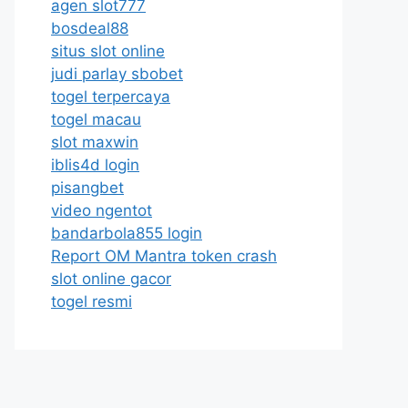
agen slot777
bosdeal88
situs slot online
judi parlay sbobet
togel terpercaya
togel macau
slot maxwin
iblis4d login
pisangbet
video ngentot
bandarbola855 login
Report OM Mantra token crash
slot online gacor
togel resmi