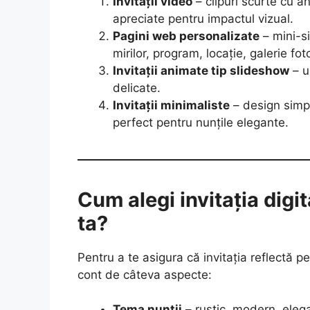
Invitații video
– clipuri scurte cu a
apreciate pentru impactul vizual.
Pagini web personalizate
– mini-si
mirilor, program, locație, galerie fo
Invitații animate tip slideshow
– un
delicate.
Invitații minimaliste
– design simpl
perfect pentru nunțile elegante.
Cum alegi invitația digi
ta?
Pentru a te asigura că invitația reflectă pe
cont de câteva aspecte:
Tema nunții
– rustic, modern, elega