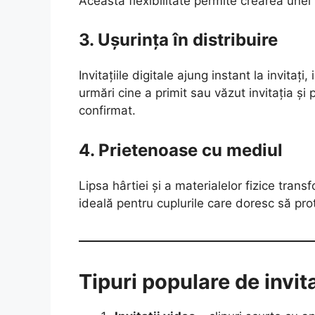
Această flexibilitate permite crearea unei 
3. Ușurința în distribuire
Invitațiile digitale ajung instant la invitați
urmări cine a primit sau văzut invitația și 
confirmat.
4. Prietenoase cu mediul
Lipsa hârtiei și a materialelor fizice transf
ideală pentru cuplurile care doresc să pro
Tipuri populare de invita