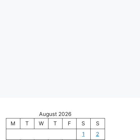
August 2026
M
T
W
T
F
S
S
1
2